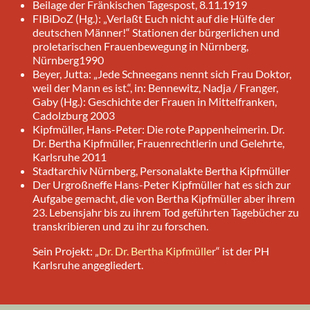
Beilage der Fränkischen Tagespost, 8.11.1919
FIBiDoZ (Hg.): „Verlaßt Euch nicht auf die Hülfe der
deutschen Männer!“ Stationen der bürgerlichen und
proletarischen Frauenbewegung in Nürnberg,
Nürnberg1990
Beyer, Jutta: „Jede Schneegans nennt sich Frau Doktor,
weil der Mann es ist.“, in: Bennewitz, Nadja / Franger,
Gaby (Hg.): Geschichte der Frauen in Mittelfranken,
Cadolzburg 2003
Kipfmüller, Hans-Peter: Die rote Pappenheimerin. Dr.
Dr. Bertha Kipfmüller, Frauenrechtlerin und Gelehrte,
Karlsruhe 2011
Stadtarchiv Nürnberg, Personalakte Bertha Kipfmüller
Der Urgroßneffe Hans-Peter Kipfmüller hat es sich zur
Aufgabe gemacht, die von Bertha Kipfmüller aber ihrem
23. Lebensjahr bis zu ihrem Tod geführten Tagebücher zu
transkribieren und zu ihr zu forschen.
Sein Projekt: „
Dr. Dr. Bertha Kipfmülle
r“ ist der PH
Karlsruhe angegliedert.